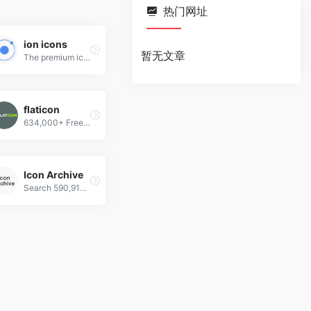
热门网址
ion icons
暂无文章
The premium icon font for Ionic Framework.
flaticon
634,000+ Free vector icons in SVG, PSD, PNG, EPS format or as ICON FONT.
Icon Archive
Search 590,912 free icons