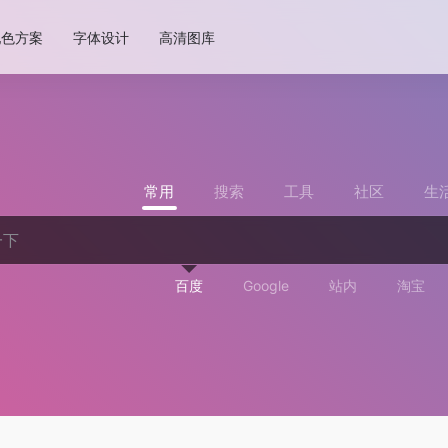
配色方案
字体设计
高清图库
常用
搜索
工具
社区
生
百度
Google
站内
淘宝