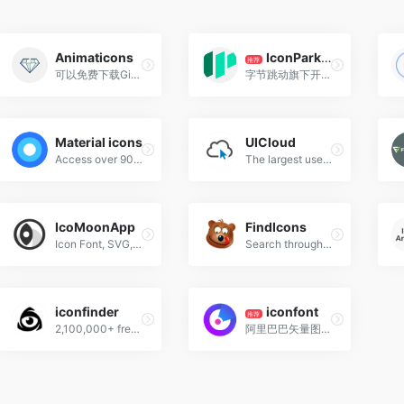
Animaticons
IconPark字节跳动图标库
推荐
可以免费下载Gif动态图标
字节跳动旗下开源图标库，IconPark图标库是一个通过技术驱动矢量图标样式的开源图标库
Material icons
UICloud
Access over 900 material system icons, available in a variety of sizes and densities, and as a web font.
The largest user interface design database in the world.
IcoMoonApp
FindIcons
Icon Font, SVG, PDF & PNG Generator
Search through 300,000 free icons
iconfinder
iconfont
推荐
2,100,000+ free and premium vector icons.
阿里巴巴矢量图标库，数量巨大