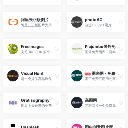
阿里云正版图片
photoAC
阿里云正版图片为用户提供海量正版图片，一次购买，永久使用
超过160万张照片，可用于个人和商业的高质量图像，并且所有的照片都是免费的。用邮箱注册一个帐号即可免费下载，同时提供各种尺寸。
Freeimages
Picjumbo国外免费图库
浏览300,000 多个免费素材并快速找到心仪的免版税图像。下载免费高品质素材,以供日常或商业使用。
国外免费图库，两年已累积超过300万次下载量，堪称最佳免费图片网站之一，拥有超过1500个分类
Visual Hunt
图来网 - 免费可商用高清正版图片
推荐
是一个提供高品质免费图片素材的站点，收录了海量的CC0授权图片整合后生成的站点，用户可以通过内置的搜索引擎来查询海量的免费图片
真正免费可商用的高清正版图片素材，零成本用图，在线下载永久授权书；
Gratisography
高图网
世界上最奇怪的免费高分辨率照片集，其中包括世界上最好，最有创意的图像，您在其他任何地方都找不到的照片。全部完全免费下载，没有版权限制。
高图网是一个免费无版权高清图片下载平台，高质量照片免费下载，高清图片包含人物,动物,风景,教育,美食,旅游,建筑,时尚,设计,商务等。并且可免费用于商业用途。没有版权限制，自由使用，做设计必上的网站。
Unsplash
图虫创意图片库