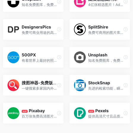
知名免费图库，免费下载高分辨率照片，可商用
4亿张精选图片！Adobe独家合作，永久版权商用无忧
DesignersPics
SplitShire
免费可商业用途的高分辨率生活图片，DesignersPics是一个提供免费高分辨摄影图片的博客网站，该网站上所有的图片均可用于个人和商业用途，并且不需要署名，该网站的图片每个月都会增加最新的照片，所有的图片都是由Jeshu John拍摄。
免费可商用的图片库，更有视频素材资源
500PX
Unsplash
有着世界上最好的照片分享，你值得拥有
知名免费图库，免费下载高分辨率照片，可商用
搜图神器-免费版权图片一键搜索
StockSnap
一键搜索多家国内外知名高清免版权图库。快速找到你需要的图片素材就用搜图神器！搜图神器聚合搜索多家国内外知名免版权图库使得您再也不用担心商用图片的版权问题。
先进的检索功能，瞬间拥有高质量免费图片
Pixabay
Pexels
推荐
推荐
百万张免费高清图片，高质量可商用
提供高清尺寸且品质优良的免费照片网站