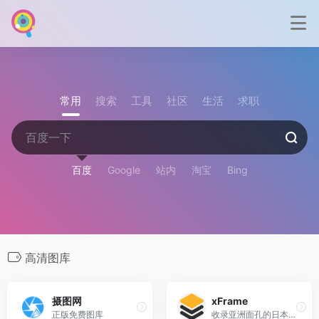
常用
搜索
工具
社区
生活
求职
百度
Google
站内
淘宝
Bing
高清图库
摄图网
xFrame
正版免费图库
收录亚洲面孔的日本免费图库 ，专业出品免费商用！