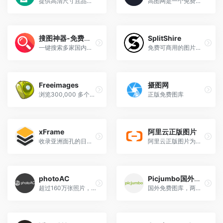
提供高清尺寸且品质优良的免费照片网站
高图网是一个免费无版权高清图片下载平台，高质量照片免费下载，高清图片包含人物,动物,风景,教育,美食,旅游,建筑,时尚,设计,商务等。并且可免费用于商业用途。没有版权限制，自由使用，做设计必上的网站。
搜图神器-免费版权图片一键搜索
SplitShire
一键搜索多家国内外知名高清免版权图库。快速找到你需要的图片素材就用搜图神器！搜图神器聚合搜索多家国内外知名免版权图库使得您再也不用担心商用图片的版权问题。
免费可商用的图片库，更有视频素材资源
Freeimages
摄图网
浏览300,000 多个免费素材并快速找到心仪的免版税图像。下载免费高品质素材,以供日常或商业使用。
正版免费图库
xFrame
阿里云正版图片
收录亚洲面孔的日本免费图库 ，专业出品免费商用！
阿里云正版图片为用户提供海量正版图片，一次购买，永久使用
photoAC
Picjumbo国外免费图库
超过160万张照片，可用于个人和商业的高质量图像，并且所有的照片都是免费的。用邮箱注册一个帐号即可免费下载，同时提供各种尺寸。
国外免费图库，两年已累积超过300万次下载量，堪称最佳免费图片网站之一，拥有超过1500个分类