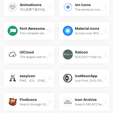
Animaticons
ion icons
可以免费下载Gif动态图标
The premium icon font for Ionic Framework.
Font Awesome Icon
Material icons
The complete set of 675 icons in Font Awesome
Access over 900 material system icons, available in a variety of sizes and densities, and as a web font.
UICloud
flaticon
The largest user interface design database in the world.
634,000+ Free vector icons in SVG, PSD, PNG, EPS format or as ICON FONT.
easyicon
IcoMoonApp
PNG、ICO、ICNS格式图标搜索、图标下载服务
Icon Font, SVG, PDF & PNG Generator
FindIcons
Icon Archive
Search through 300,000 free icons
Search 590,912 free icons