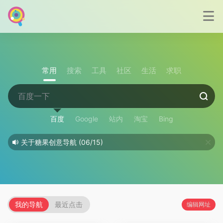
常用
搜索
工具
社区
生活
求职
百度
Google
站内
淘宝
Bing
关于糖果创意导航
(06/15)
本站收录的国外资源网站访问说明！
(06/15)
我的导航
最近点击
编辑网址