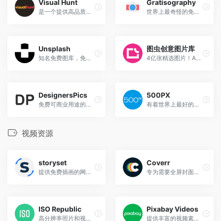
Visual Hunt
Gratisography
是一个提供高品质免费图片素材的站点，收录了海量的CC0授权图片整合后生成的站点，用户可以通过内置的搜索引擎来查询海量的免费图片
世界上最奇怪的免费高分辨率照片集，其中包括世界上最好，最有创意的图像，您在其他任何地方都找不到的照片。全部完全免费下载，没有版权限制。
Unsplash
图虫创意图片库
知名免费图库，免费下载高分辨率照片，可商用
4亿张精选图片！Adobe独家合作，永久版权商用无忧
DesignersPics
500PX
免费可商业用途的高分辨率生活图片，DesignersPics是一个提供免费高分辨摄影图片的博客网站，该网站上所有的图片均可用于个人和商业用途，并且不需要署名，该网站的图片每个月都会增加最新的照片，所有的图片都是由Jeshu John拍摄。
有着世界上最好的照片分享，你值得拥有
视频资源
storyset
Coverr
提供免费插画的网站,你可以按照标签,颜色进行插图筛选
专为需要全屏封面视频作为其主页的网页设计师而创建
ISO Republic
Pixabay Videos
高分辨率照片和视频,免费可用于个人以及商业用途,无限制免费下载使用
提供丰富的视频素材资源