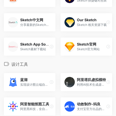
Sketch 快捷键对照表
Sketch中文网
Our Sketch
分享最新的Sketch中文手册
Sketch 相关资源下载
Sketch App Sources
Sketch官网
Sketch素材下载站
Sketch官方网站
设计工具
蓝湖
阿里塔玑虚拟模特
实现设计图云端自动标注、在线协作、同步资源文件等
利用AI技术生成虚拟模特，只需要给衣服拍一张平面图就可以自动穿在模特身上，非常的方便，能够降低盗图的风险
阿里智能抠图工具
动效制作-犸良
阿里黑科技，全自动高精度抠图，支持快速交互调整，擅长处理人物和电商商品。
支付宝官方出品的超好用的动效制作平台，让动效更简单！犸良作为一站式动效制作平台，通过海量的动效素材以及可视化编辑能力，帮助零基础的用户轻松完成动效制作。