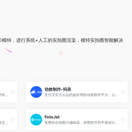
D模特，进行系统+人工的实拍图渲染，模特实拍图智能解决
动效制作-犸良
费的在线图片编辑器，拼图软件和平面设计软件。你可以用它轻松地编辑照片，创作拼图和设计图片。
支付宝官方出品的超好用的动效制作平台，让动效更简单！犸良作为一站式动效制作平台，通过海量的动效素材以及可视化编辑能力，帮助零基础的用户轻松完成动效制作。
FotoJet
阿里黑科技，全自动高精度抠图，支持快速交互调整，擅长处理人物和电商商品。
免费的在线图片编辑器，拼图软件和平面设计软件。你可以用它轻松地编辑照片，创作拼图和设计图片。