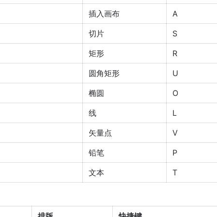
插入画布
A
切片
S
矩形
R
圆角矩形
U
椭圆
O
线
L
矢量点
V
铅笔
P
文本
T
排版
快捷键