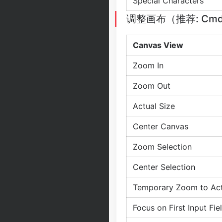
Special Characters
调整画布（推荐: Cmd +
Canvas View
Zoom In
Zoom Out
Actual Size
Center Canvas
Zoom Selection
Center Selection
Temporary Zoom to Act
Focus on First Input Fi