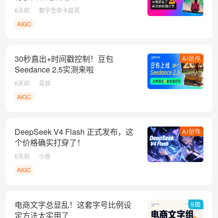
6天前
数字生命卡兹克
AIGC
30秒直出+时间戳控制！豆包
AI创作
Seedance 2.5实测来啦
6天前
花叔
AIGC
DeepSeek V4 Flash 正式发布，这
AI创作
个价格确实打穿了！
6天前
小普
AIGC
电商文字总显乱！这套字号比例设
9图
定方法太实用了