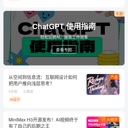
专题
ChatGPT 使用指南
轻松玩转AI，提高工作效率
查看专题
从空间到信息流：互联网设计如何
产品
把用户推向浅层思考？
5天前
土拨鼠
AI设计
MiniMax H3开源发布！AI视频终于
AI创作
有了自己的后期之王