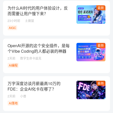
为什么AI时代的用户体验设计，反
最新
而需要让用户慢下来？
23小时前
土拨鼠
AIGC
OpenAI开源的这个安全插件，是每
最新
个Vibe Coding的人都必装的神器
2天前
数字生命卡兹克
AI编程
万字深度访谈月薪最高10万的
最新
FDE：企业AI化卡在哪了？
2天前
小普
AI落地