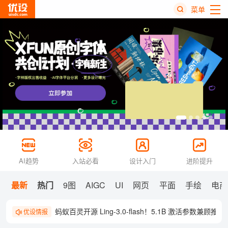
菜单
热
搜
榜
AI趋势
入站必看
设计入门
进阶提升
最新
热门
9图
AIGC
UI
网页
平面
手绘
电商
蚂蚁百灵开源 Ling-3.0-flash！5.1B 激活参数兼顾
优设情报