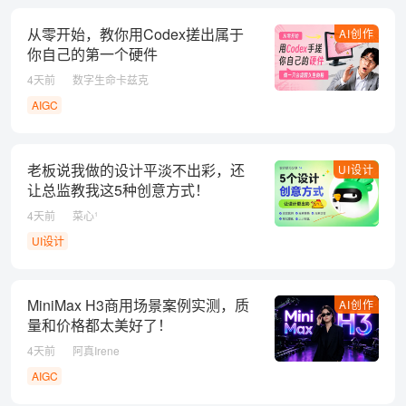
从零开始，教你用Codex搓出属于
AI创作
你自己的第一个硬件
4天前
数字生命卡兹克
AIGC
老板说我做的设计平淡不出彩，还
UI设计
让总监教我这5种创意方式！
4天前
菜心¹
UI设计
MiniMax H3商用场景案例实测，质
AI创作
量和价格都太美好了！
4天前
阿真Irene
AIGC