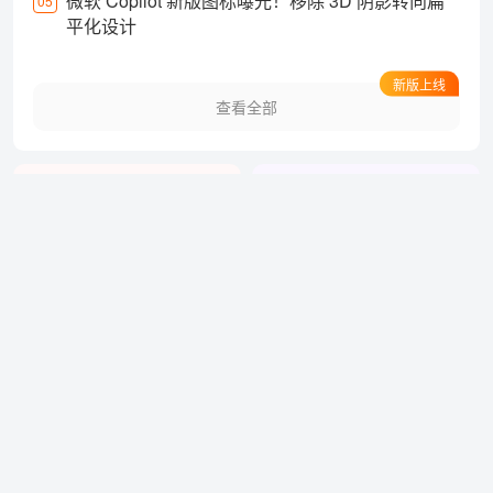
微软 Copilot 新版图标曝光！移除 3D 阴影转向扁
05
平化设计
新版上线
查看全部
用户体验设计
设计细节
热门！已发布658篇
已发布292篇文章
经验分享
AI修图
热门！已发布6017篇
已发布35篇文章
查看全部文章
关于我们