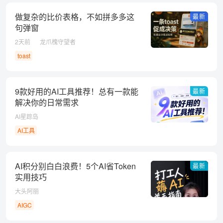
做复杂的比价表格，不如拼多多这
最新
句弹窗
2天前
龙爪槐守望者
toast
9款好用的AI工具推荐！总有一款能
最新
解决你的日常需求
AI星踪岛
AI工具
AI积分别白白浪费！5个AI省Token
最新
实用技巧
大头阿丽
AIGC