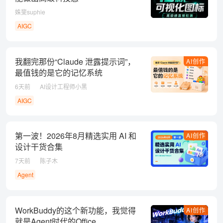
姝斐suphie
AIGC
我翻完那份“Claude 泄露提示词”，
AI创作
最值钱的是它的记忆系统
6天前
AI设计工程师小黑
AIGC
第一波！2026年8月精选实用 AI 和
AI创作
设计干货合集
7天前
陈子木
Agent
WorkBuddy的这个新功能，我觉得
AI创作
就是Agent时代的Office