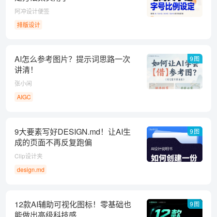
阿冲设计便签
排版设计
AI怎么参考图片？提示词思路一次
9图
讲清！
张小闲
AIGC
9大要素写好DESIGN.md！让AI生
9图
成的页面不再反复跑偏
Clip设计夹
design.md
12款AI辅助可视化图标！零基础也
9图
能做出高级科技感