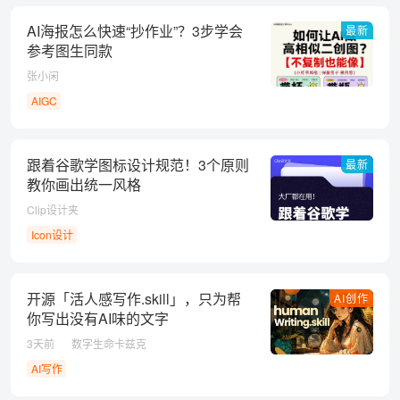
AI海报怎么快速“抄作业”？3步学会
最新
参考图生同款
张小闲
AIGC
跟着谷歌学图标设计规范！3个原则
最新
教你画出统一风格
Clip设计夹
Icon设计
开源「活人感写作.skill」，只为帮
AI创作
你写出没有AI味的文字
3天前
数字生命卡兹克
AI写作