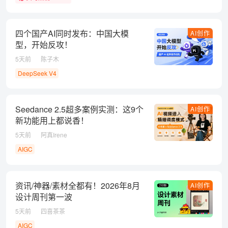
四个国产AI同时发布：中国大模
AI创作
型，开始反攻！
5天前
陈子木
DeepSeek V4
Seedance 2.5超多案例实测：这9个
AI创作
新功能用上都说香！
5天前
阿真Irene
AIGC
资讯/神器/素材全都有！2026年8月
AI创作
设计周刊第一波
5天前
四喜茶茶
AIGC