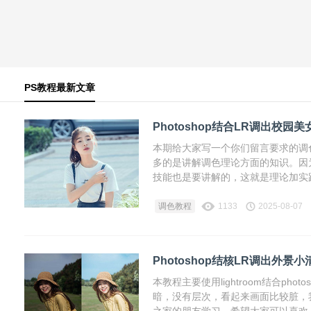
PS教程最新文章
Photoshop结合LR调出校园
本期给大家写一个你们留言要求的调
多的是讲解调色理论方面的知识。因
技能也是要讲解的，这就是理论加实
调色教程
1133
2025-08-07
Photoshop结核LR调出外景
本教程主要使用lightroom结合p
暗，没有层次，看起来画面比较脏，