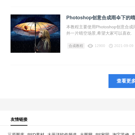
Photoshop创意合成雨伞下的
本教程主要使用Photoshop创意
外一片晴空场景,希望大家可以喜欢.
合成教程
12900
2021-09-09
查看更
友情链接
三原图库
PSD素材
太平洋软件频道
大图网
PS家园
淘宝装修